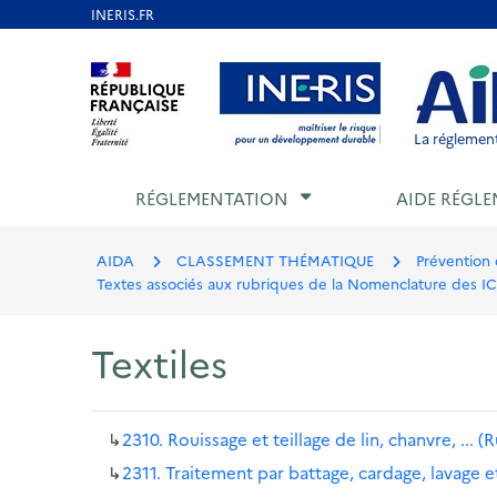
Aller
au
Aller au contenu
Aller au menu
Aller au p
contenu
principal
La réglement
RÉGLEMENTATION
AIDE RÉGLE
AIDA
CLASSEMENT THÉMATIQUE
Prévention 
Textes associés aux rubriques de la Nomenclature des I
Textiles
↳
2310. Rouissage et teillage de lin, chanvre, .
↳
2311. Traitement par battage, cardage, lavage et