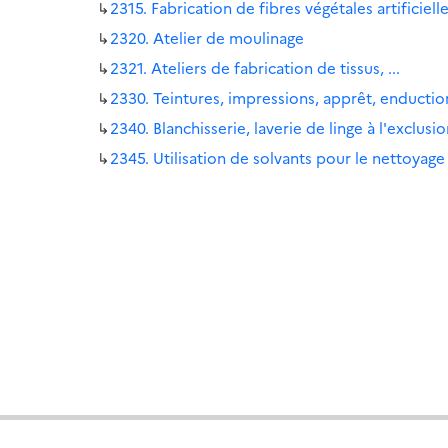
↳
2315. Fabrication de fibres végétales artificiell
↳
2320. Atelier de moulinage
↳
2321. Ateliers de fabrication de tissus, ...
↳
2330. Teintures, impressions, apprêt, enductio
↳
2340. Blanchisserie, laverie de linge à l'exclus
↳
2345. Utilisation de solvants pour le nettoyage