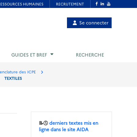
Menu
Se connecter
de
compte
utilisateur
GUIDES ET BREF
RECHERCHE
nclature des ICPE
TEXTILES
📝🕔
derniers textes mis en
ligne dans le site AIDA