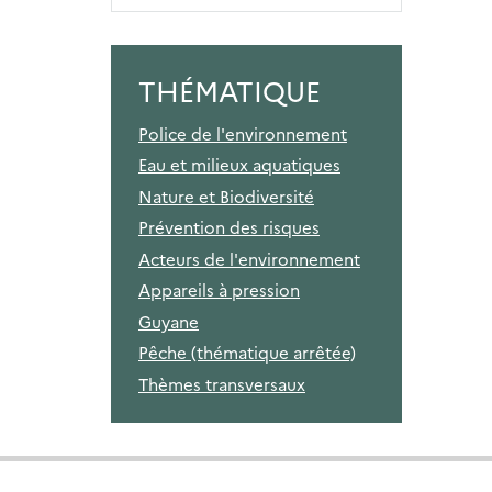
THÉMATIQUE
Police de l'environnement
Eau et milieux aquatiques
Nature et Biodiversité
Prévention des risques
Acteurs de l'environnement
Appareils à pression
Guyane
Pêche (thématique arrêtée)
Thèmes transversaux