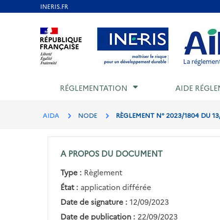
Aller
au
Aller au contenu
Aller au menu
Aller au p
contenu
principal
La réglement
RÉGLEMENTATION
AIDE RÉGLE
AIDA
NODE
RÈGLEMENT N° 2023/1804 DU 13
A PROPOS DU DOCUMENT
Type :
Règlement
État :
application différée
Date de signature :
12/09/2023
Date de publication :
22/09/2023