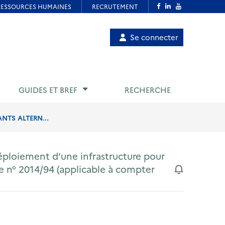
Menu
Se connecter
de
compte
utilisateur
GUIDES ET BREF
RECHERCHE
NTS ALTERN...
éploiement d’une infrastructure pour
ve n° 2014/94 (applicable à compter