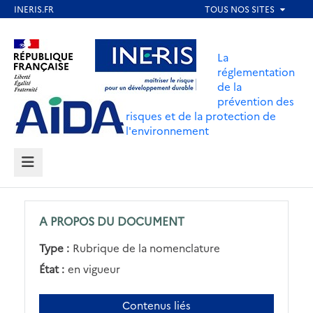
Aller
au
Aller au contenu
Aller au menu
contenu
La
principal
réglementation
de la
Aller au pied de page
prévention des
risques et de la protection de
l'environnement
MENU
A PROPOS DU DOCUMENT
Type :
Rubrique de la nomenclature
État :
en vigueur
Contenus liés