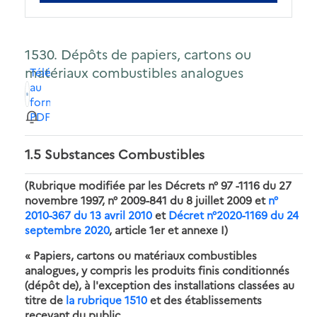
1530. Dépôts de papiers, cartons ou
matériaux combustibles analogues
Télécharger
au
format
PDF
1.5 Substances Combustibles
(Rubrique modifiée par les Décrets n° 97 -1116 du 27
novembre 1997, n° 2009-841 du 8 juillet 2009 et
n°
2010-367 du 13 avril 2010
et
Décret n°2020-1169 du 24
septembre 2020
, article 1er et annexe I)
« Papiers, cartons ou matériaux combustibles
analogues, y compris les produits finis conditionnés
(dépôt de), à l'exception des installations classées au
titre de
la rubrique 1510
et des établissements
recevant du public.