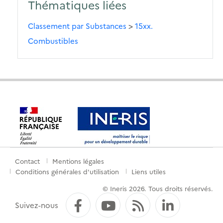
Thématiques liées
Classement par Substances
>
15xx.
Combustibles
Contact
Mentions légales
Menu
Conditions générales d'utilisation
Liens utiles
de
© Ineris 2026. Tous droits réservés.
pied
Facebook
YouTube
Flux RSS
LinkedI
Suivez-nous
de