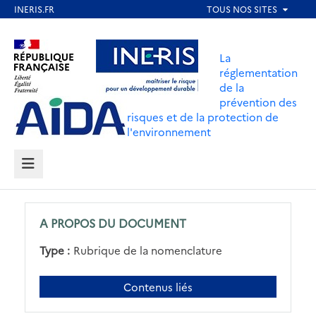
Aller
au
Aller au contenu
Aller au menu
contenu
La
principal
réglementation
de la
Aller au pied de page
prévention des
risques et de la protection de
l'environnement
MENU
A PROPOS DU DOCUMENT
Type :
Rubrique de la nomenclature
Contenus liés