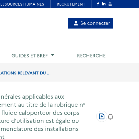
Menu
Se connecter
de
compte
utilisateur
GUIDES ET BREF
RECHERCHE
ATIONS RELEVANT DU ...
énérales applicables aux
ement au titre de la rubrique n°
fluide caloporteur des corps
Télécharger
re d'utilisation est égale ou
au
format
nomenclature des installations
PDF
nt