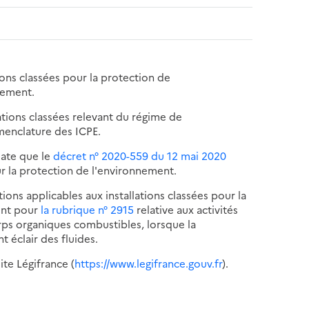
tions classées pour la protection de
rement.
lations classées relevant du régime de
menclature des ICPE.
date que le
décret n° 2020-559 du 12 mai 2020
ur la protection de l'environnement.
tions applicables aux installations classées pour la
ent pour
la rubrique n° 2915
relative aux activités
rps organiques combustibles, lorsque la
t éclair des fluides.
ite Légifrance (
https://www.legifrance.gouv.fr
).