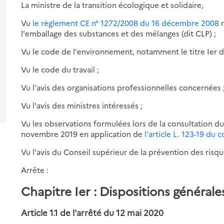
s-
pitre
La ministre de la transition écologique et solidaire,
lantation
es
Vu
le règlement CE n° 1272/2008 du 16 décembre 2008
r
ur
s-
l'emballage des substances et des mélanges (dit CLP) ;
pitre
loitation
es
Vu le code de l'environnement, notamment le titre Ier du
ur
s-
pitre
vention
es
Vu le code du travail ;
s
ur
s-
idents
Vu l'avis des organisations professionnelles concernées 
pitre
es
ssions
ur
s-
s
Vu l'avis des ministres intéressés ;
s
pitre
es
r
lutions
it
Vu les observations formulées lors de la consultation du
ur
novembre 2019 en application de
l'article L. 123-19 du
pitre
hets
I
Vu l'avis du Conseil supérieur de la prévention des ri
cution
Arrête :
Chapitre Ier : Dispositions générale
Article 1.1 de l'arrêté du 12 mai 2020