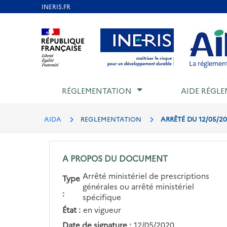
Aller
au
Aller au contenu
Aller au menu
Aller au p
contenu
principal
La réglement
RÉGLEMENTATION
AIDE RÉGLE
AIDA
REGLEMENTATION
ARRÊTÉ DU 12/05/2
A PROPOS DU DOCUMENT
Arrêté ministériel de prescriptions
Type
générales ou arrêté ministériel
:
spécifique
État :
en vigueur
Date de signature :
12/05/2020