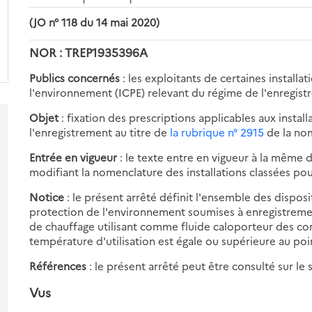
(JO n° 118 du 14 mai 2020)
NOR : TREP1935396A
Publics concernés
: les exploitants de certaines installa
l'environnement (ICPE) relevant du régime de l'enregist
Objet
: fixation des prescriptions applicables aux instal
l'enregistrement au titre de
la rubrique n° 2915
de la no
Entrée en vigueur
: le texte entre en vigueur à la même 
modifiant la nomenclature des installations classées po
Notice
: le présent arrêté définit l'ensemble des disposi
s-
protection de l'environnement soumises à enregistrem
es
de chauffage utilisant comme fluide caloporteur des co
ur
s-
température d'utilisation est égale ou supérieure au poin
pitre
es
Références
: le présent arrêté peut être consulté sur le s
ur
s-
pitre
es
Vus
positions
ur
érales