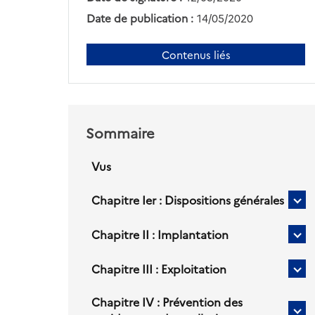
Date de publication :
14/05/2020
Contenus liés
Sommaire
Vus
Chapitre Ier : Dispositions générales
Sou
titr
Chapitre II : Implantation
po
Sou
Cha
titr
Ier
Chapitre III : Exploitation
po
Sou
:
Cha
titr
Dis
II
Chapitre IV : Prévention des
po
gén