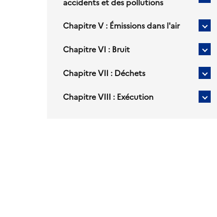
:
Sou
accidents et des pollutions
Cha
Imp
titr
III
po
:
Chapitre V : Émissions dans l'air
Sou
Cha
Exp
titr
IV
Chapitre VI : Bruit
po
:
Sou
Cha
Pré
titr
V
Chapitre VII : Déchets
de
po
Sou
:
acc
Cha
titr
Émi
et
VI
Chapitre VIII : Exécution
po
Sou
dan
de
:
Cha
titr
l'ai
pol
Bru
VII
po
:
Cha
Déc
VII
:
Exé