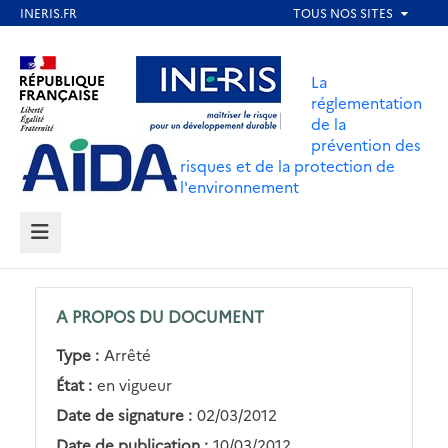
Aller
au
Aller au contenu
Aller au menu
contenu
La
principal
réglementation
de la
Aller au pied de page
prévention des
risques et de la protection de
l'environnement
MENU
A PROPOS DU DOCUMENT
Type :
Arrêté
État :
en vigueur
Date de signature :
02/03/2012
Date de publication :
10/03/2012