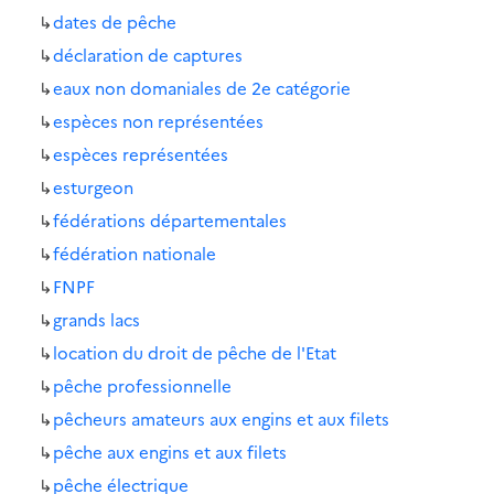
↳
dates de pêche
↳
déclaration de captures
↳
eaux non domaniales de 2e catégorie
↳
espèces non représentées
↳
espèces représentées
↳
esturgeon
↳
fédérations départementales
↳
fédération nationale
↳
FNPF
↳
grands lacs
↳
location du droit de pêche de l'Etat
↳
pêche professionnelle
↳
pêcheurs amateurs aux engins et aux filets
↳
pêche aux engins et aux filets
↳
pêche électrique