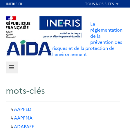
Aller
au
Aller au contenu
Aller au menu
contenu
La
principal
réglementation
de la
Aller au pied de page
prévention des
risques et de la protection de
l'environnement
MENU
mots-clés
↳
AAPPED
↳
AAPPMA
↳
ADAPAEF