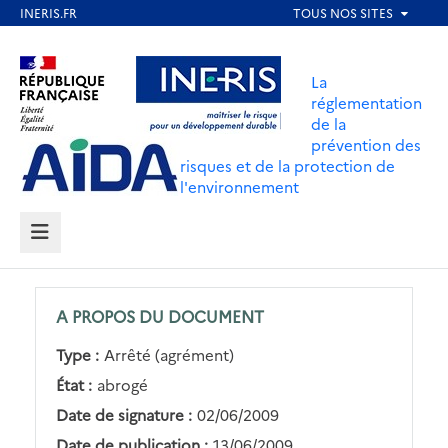
Aller
au
Aller au contenu
Aller au menu
contenu
La
principal
réglementation
de la
Aller au pied de page
prévention des
risques et de la protection de
l'environnement
MENU
A PROPOS DU DOCUMENT
Type :
Arrêté (agrément)
État :
abrogé
Date de signature :
02/06/2009
Date de publication :
13/06/2009