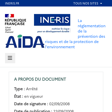
Aller
au
Aller au contenu
Aller au menu
contenu
La
principal
réglementation
de la
Aller au pied de page
prévention des
risques et de la protection de
l'environnement
MENU
A PROPOS DU DOCUMENT
Type :
Arrêté
État :
en vigueur
Date de signature :
02/09/2008
Date de publication :
23/09/2008