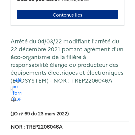
Contenus liés
Arrêté du 04/03/22 modifiant l'arrêté du
22 décembre 2021 portant agrément d'un
éco-organisme de la filière à
responsabilité élargie du producteur des
équipements électriques et électroniques
(ECOSYSTEM) - NOR : TREP2206046A
Télécharger
au
format
PDF
(JO n° 69 du 23 mars 2022)
NOR : TREP2206046A