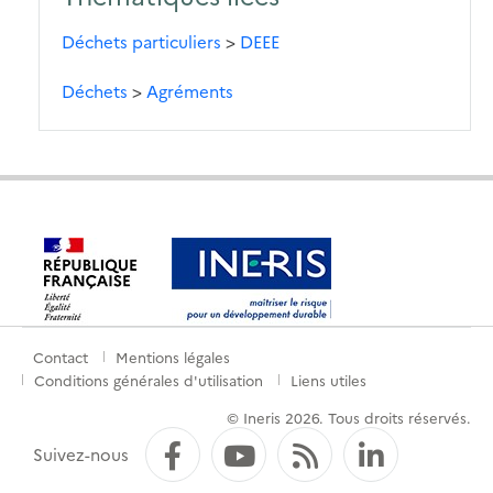
Déchets particuliers
>
DEEE
Déchets
>
Agréments
Contact
Mentions légales
Menu
Conditions générales d'utilisation
Liens utiles
de
© Ineris 2026. Tous droits réservés.
pied
Facebook
YouTube
Flux RSS
LinkedI
Suivez-nous
de