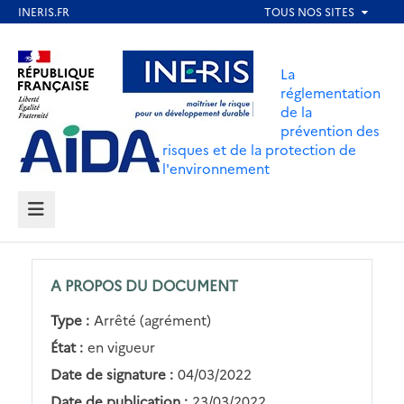
Aller
au
Aller au contenu
Aller au menu
contenu
La
principal
réglementation
de la
Aller au pied de page
prévention des
risques et de la protection de
l'environnement
MENU
A PROPOS DU DOCUMENT
Type :
Arrêté (agrément)
État :
en vigueur
Date de signature :
04/03/2022
Date de publication :
23/03/2022