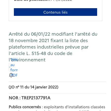
Contenus liés
Arrêté du 06/01/22 modifiant l'arrêté du
18 novembre 2021 fixant la liste des
plateformes industrielles prévue par
l'article L. 515-48 du code de
l'environnement
Télécharger
au
format
PDF
(JO n° 11 du 14 janvier 2022)
NOR : TREP2137791A
Publics concernés
: exploitants d'installations classées