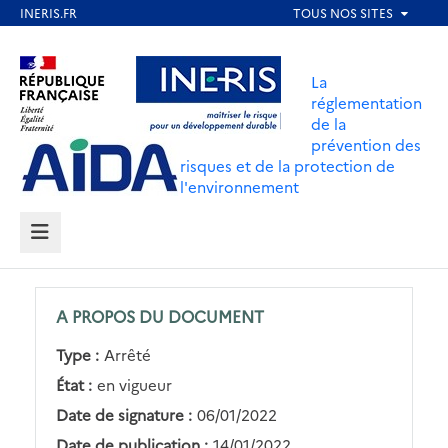
Aller
au
Aller au contenu
Aller au menu
contenu
La
principal
réglementation
de la
Aller au pied de page
prévention des
risques et de la protection de
l'environnement
MENU
A PROPOS DU DOCUMENT
Type :
Arrêté
État :
en vigueur
Date de signature :
06/01/2022
Date de publication :
14/01/2022