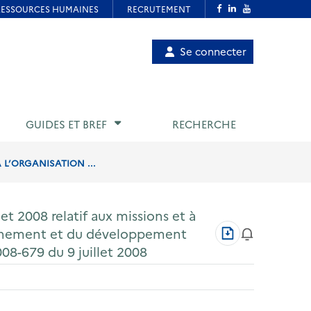
Menu
Se connecter
de
compte
utilisateur
GUIDES ET BREF
RECHERCHE
À L’ORGANISATION ...
let 2008 relatif aux missions et à
Télécharger
ronnement et du développement
au
008-679 du 9 juillet 2008
format
PDF