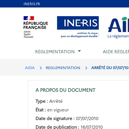
Aller
au
Aller au contenu
Aller au menu
Aller au p
contenu
principal
La réglement
RÉGLEMENTATION
AIDE RÉGLE
AIDA
REGLEMENTATION
ARRÊTÉ DU 07/07/10
A PROPOS DU DOCUMENT
Type :
Arrêté
État :
en vigueur
Date de signature :
07/07/2010
Date de publication :
16/07/2010