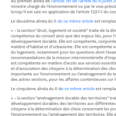
Au premier alinéa de
l’article 1er de l’arrêté du 9 juillet 
ministre chargé de l’environnement ou par le vice-présid
lorsqu’il est saisi en application de l’article 122-1-1 du 
Le deuxième alinéa du II
de ce même article
est remplacé
« – la section “droit, logement et société” traite de la 
compétence du conseil ainsi que des enjeux liés, pour l’a
développement durable. Elle est compétente, conjointe
matière d’habitat et d’urbanisme. Elle est compétente en
du logement, notamment pour les questions dont l’exam
recommandations de la mission interministérielle d’insp
est compétente en matière d’accès aux services essent
et d’association des citoyens à la détermination des cho
importante sur l’environnement ou l’aménagement du ter
des autres sections, pour les affaires contentieuses sur l
Le cinquième alinéa du II d
e ce même article
est remplac
« – la section “aménagement durable des territoires” t
développement durables des territoires aux différentes 
citoyens à la détermination des choix concernant les pr
l’environnement ou l’aménagement des territoires. Elle