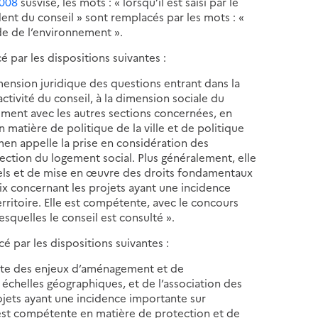
2008
susvisé, les mots : « lorsqu’il est saisi par le
ent du conseil » sont remplacés par les mots : «
code de l’environnement ».
 par les dispositions suivantes :
dimension juridique des questions entrant dans la
ctivité du conseil, à la dimension sociale du
ment avec les autres sections concernées, en
 matière de politique de la ville et de politique
en appelle la prise en considération des
ection du logement social. Plus généralement, elle
iels et de mise en œuvre des droits fondamentaux
ix concernant les projets ayant une incidence
ritoire. Elle est compétente, avec le concours
esquelles le conseil est consulté ».
é par les dispositions suivantes :
raite des enjeux d’aménagement et de
échelles géographiques, et de l’association des
ojets ayant une incidence importante sur
 est compétente en matière de protection et de