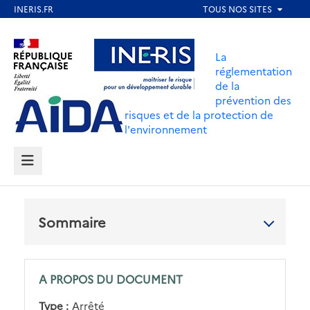
Aller
au
Aller au contenu
Aller au menu
contenu
La
principal
réglementation
de la
Aller au pied de page
prévention des
risques et de la protection de
l'environnement
MENU
Sommaire
A PROPOS DU DOCUMENT
Type :
Arrêté