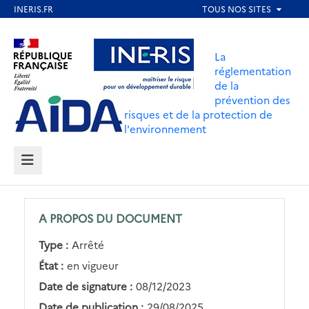
Aller
au
Aller au contenu
Aller au menu
contenu
La
principal
réglementation
de la
Aller au pied de page
prévention des
risques et de la protection de
l'environnement
MENU
A PROPOS DU DOCUMENT
Type :
Arrêté
État :
en vigueur
Date de signature :
08/12/2023
Date de publication :
29/08/2025