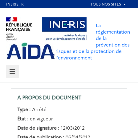
Aller
au
Aller au contenu
Aller au menu
contenu
La
principal
réglementation
de la
Aller au pied de page
prévention des
risques et de la protection de
l'environnement
MENU
A PROPOS DU DOCUMENT
Type :
Arrêté
État :
en vigueur
Date de signature :
12/03/2012
Date de publication :
06/04/2012