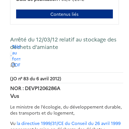
Contenus liés
Arrêté du 12/03/12 relatif au stockage des
déchets d’amiante
Télécharger
au
format
PDF
(JO n° 83 du 6 avril 2012)
NOR : DEVP1206286A
Vus
Le ministre de l’écologie, du développement durable,
des transports et du logement,
Vu
la directive 1999/31/CE du Conseil du 26 avril 1999