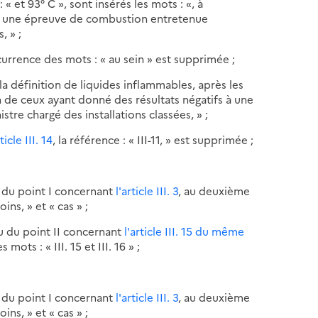
: « et 93° C », sont insérés les mots : «, à
s à une épreuve de combustion entretenue
, » ;
currence des mots : « au sein » est supprimée ;
la définition de liquides inflammables, après les
ion de ceux ayant donné des résultats négatifs à une
re chargé des installations classées, » ;
rticle III. 14
, la référence : « III-11, » est supprimée ;
u du point I concernant
l'article III. 3
, au deuxième
ins, » et « cas » ;
au du point II concernant
l'article III. 15 du même
 mots : « III. 15 et III. 16 » ;
u du point I concernant
l'article III. 3
, au deuxième
ins, » et « cas » ;