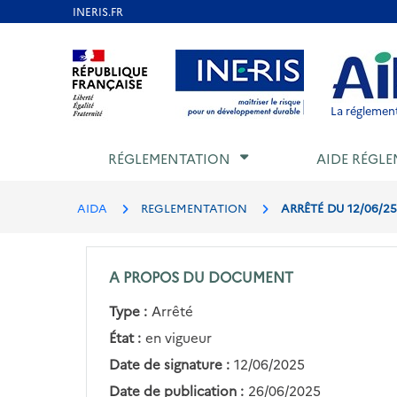
Aller
au
Aller au contenu
Aller au menu
Aller au p
contenu
principal
La réglement
RÉGLEMENTATION
AIDE RÉGLE
AIDA
REGLEMENTATION
ARRÊTÉ DU 12/06/25
A PROPOS DU DOCUMENT
Type :
Arrêté
État :
en vigueur
Date de signature :
12/06/2025
Date de publication :
26/06/2025