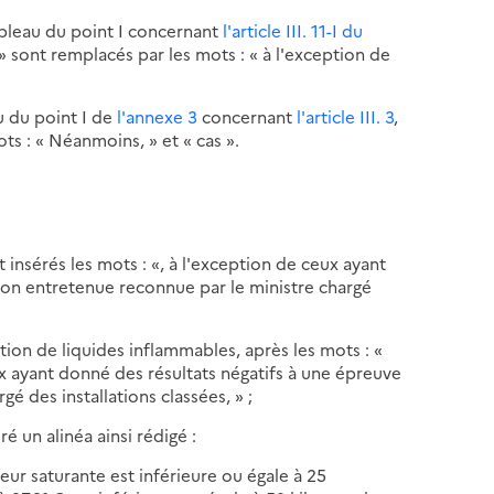
ableau du point I concernant
l'article III. 11-I du
I. » sont remplacés par les mots : « à l'exception de
u du point I de
l'annexe 3
concernant
l'article III. 3
,
ots : « Néanmoins, » et « cas ».
nt insérés les mots : «, à l'exception de ceux ayant
on entretenue reconnue par le ministre chargé
ition de liquides inflammables, après les mots : «
eux ayant donné des résultats négatifs à une épreuve
 des installations classées, » ;
é un alinéa ainsi rédigé :
eur saturante est inférieure ou égale à 25