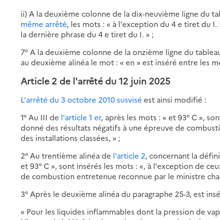
ii) A la deuxième colonne de la dix-neuvième ligne du t
même arrêté
, les mots : « à l'exception du 4 e tiret du 
la dernière phrase du 4 e tiret du I. » ;
7° A la deuxième colonne de la onzième ligne du tablea
au deuxième alinéa le mot : « en » est inséré entre les m
Article 2 de
l'arrêté du 12 juin 2025
L'arrêté du 3 octobre 2010 susvisé
est ainsi modifié :
1° Au III de
l'article 1 er
, après les mots : « et 93° C », so
donné des résultats négatifs à une épreuve de combusti
des installations classées, » ;
2° Au trentième alinéa de
l'article 2
, concernant la défin
et 93° C », sont insérés les mots : «, à l'exception de c
de combustion entretenue reconnue par le ministre chargé
3° Après le deuxième alinéa du paragraphe 25-3, est insér
« Pour les liquides inflammables dont la pression de vap