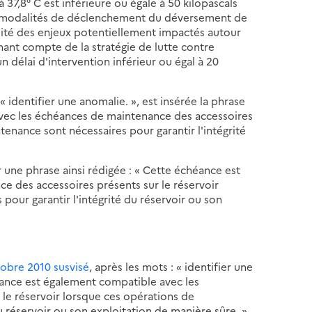
 37,8° C est inférieure ou égale à 50 kilopascals
les modalités de déclenchement du déversement de
ilité des enjeux potentiellement impactés autour
enant compte de la stratégie de lutte contre
un délai d'intervention inférieur ou égal à 20
« identifier une anomalie. », est insérée la phrase
avec les échéances de maintenance des accessoires
tenance sont nécessaires pour garantir l'intégrité
 une phrase ainsi rédigée : « Cette échéance est
 des accessoires présents sur le réservoir
pour garantir l'intégrité du réservoir ou son
tobre 2010 susvisé
, après les mots : « identifier une
héance est également compatible avec les
le réservoir lorsque ces opérations de
u réservoir ou son exploitation de manière sûre. »