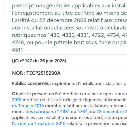
prescriptions générales applicables aux instal
l'enregistrement au titre de l'une au moins d
l'arrêté du 22 décembre 2008 relatif aux pres
aux installations classées soumises à déclarat
rubriques nos 1436, 4330, 4331, 4722, 4734, 4
4748, ou pour le pétrole brut sous l'une ou p
4511
(JO n° 147 du 26 juin 2025)
NOR : TECP2515290A
Publics concernés :
exploitants d'installations classées 
Objet :
le présent arrêté modifie certaines dispositions
2010
modifié relatif au stockage de liquides inflammables
du 1er juin 2015
modifié relatif aux installations relevan
moins
des rubriques n° 4331
ou
4734
, du
22 décembre 
applicables aux installations soumises à déclaration pou
l'arrêté du 4 octobre 2010
relatif à la prévention des ris