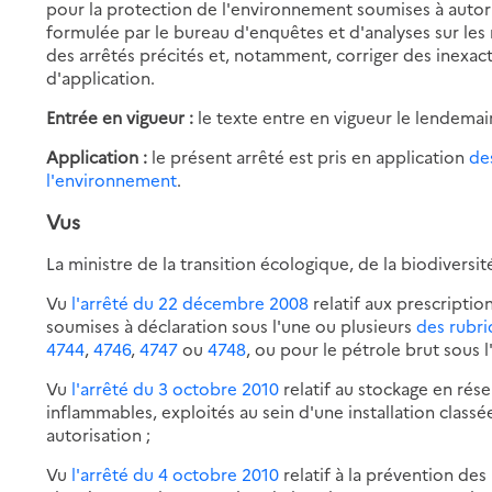
pour la protection de l'environnement soumises à autori
formulée par le bureau d'enquêtes et d'analyses sur les r
des arrêtés précités et, notamment, corriger des inexac
d'application.
Entrée en vigueur :
le texte entre en vigueur le lendemai
Application :
le présent arrêté est pris en application
des
l'environnement
.
Vus
La ministre de la transition écologique, de la biodiversit
Vu
l'arrêté du 22 décembre 2008
relatif aux prescriptio
soumises à déclaration sous l'une ou plusieurs
des rubri
4744
,
4746
,
4747
ou
4748
, ou pour le pétrole brut sous 
Vu
l'arrêté du 3 octobre 2010
relatif au stockage en rés
inflammables, exploités au sein d'une installation clas
autorisation ;
Vu
l'arrêté du 4 octobre 2010
relatif à la prévention des