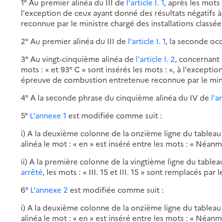
1° Au premier alinéa du III de
l'article I. 1
, après les mots 
l'exception de ceux ayant donné des résultats négatif
reconnue par le ministre chargé des installations classées
2° Au premier alinéa du III de
l'article I. 1
, la seconde oc
3° Au vingt-cinquième alinéa de
l'article I. 2
, concernant 
mots : « et 93° C » sont insérés les mots : «, à l'except
épreuve de combustion entretenue reconnue par le minist
4° A la seconde phrase du cinquième alinéa du IV de
l'a
5°
L'annexe 1
est modifiée comme suit :
i) A la deuxième colonne de la onzième ligne du tablea
alinéa le mot : « en » est inséré entre les mots : « Néanmo
ii) A la première colonne de la vingtième ligne du table
arrêté
, les mots : « III. 15 et III. 15 » sont remplacés par les
6°
L'annexe 2
est modifiée comme suit :
i) A la deuxième colonne de la onzième ligne du tablea
alinéa le mot : « en » est inséré entre les mots : « Néanmo