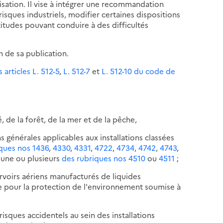
sation. Il vise à intégrer une recommandation
isques industriels, modifier certaines dispositions
titudes pouvant conduire à des difficultés
n de sa publication.
 articles L. 512-5
,
L. 512-7
et
L. 512-10 du code de
é, de la forêt, de la mer et de la pêche,
ns générales applicables aux installations classées
ques nos 1436
,
4330
,
4331
,
4722
,
4734
,
4742
,
4743
,
l'une ou plusieurs
des rubriques nos 4510
ou
4511
;
ervoirs aériens manufacturés de liquides
sée pour la protection de l'environnement soumise à
 risques accidentels au sein des installations