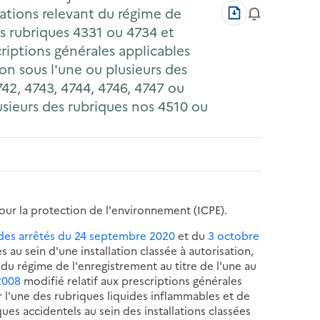
Télécharger
lations relevant du régime de
au
es rubriques 4331 ou 4734 et
format
criptions générales applicables
PDF
ion sous l'une ou plusieurs des
742, 4743, 4744, 4746, 4747 ou
lusieurs des rubriques nos 4510 ou
pour la protection de l'environnement (ICPE).
des arrêtés du 24 septembre 2020
et du
3 octobre
 au sein d'une installation classée à autorisation,
t du régime de l'enregistrement au titre de l'une au
2008
modifié relatif aux prescriptions générales
r l'une des rubriques liquides inflammables et de
ques accidentels au sein des installations classées