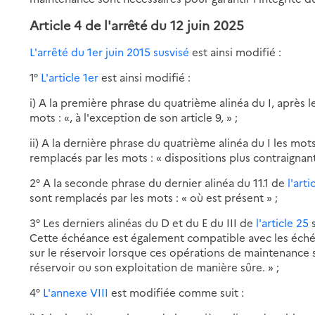
Article 4 de
l'arrêté du 12 juin 2025
L'arrêté du 1er juin 2015 susvisé
est ainsi modifié :
1°
L'article 1er
est ainsi modifié :
i) A la première phrase du quatrième alinéa du I, après le
mots : «, à l'exception de son article 9, » ;
ii) A la dernière phrase du quatrième alinéa du I les mots
remplacés par les mots : « dispositions plus contraignant
2° A la seconde phrase du dernier alinéa du 11.1 de
l'arti
sont remplacés par les mots : « où est présent » ;
3° Les derniers alinéas du D et du E du III de
l'article 25
s
Cette échéance est également compatible avec les éch
sur le réservoir lorsque ces opérations de maintenance s
réservoir ou son exploitation de manière sûre. » ;
4°
L'annexe VIII
est modifiée comme suit :