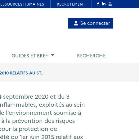
Menu
Se connecter
de
compte
utilisateur
GUIDES ET BREF
RECHERCHE
10 RELATIFS AU ST...
24 septembre 2020 et du 3
 inflammables, exploités au sein
 de l'environnement soumise à
f à la prévention des risques
 pour la protection de
êté du 1er juin 2015 relatif aux