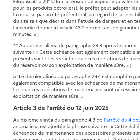
kilopascals à 20° C (ou la tension de vapeur équivalente à
pour les produits pétroliers), le préfet peut adapter 
la mousse par arrêté préfectoral, au regard de la sensib
du site tels que décrits dans l'étude de dangers et en t
l'incendie définie à l'article 43-1 permettant de garantir 
minutes. » ;
4° Au dernier alinéa du paragraphe 29.3 après les mots : 
suivante : « Cette échéance est également compatible 
présents sur le réservoir lorsque ces opérations de main
du réservoir ou son exploitation de manière sûre. » ;
5° Le dernier alinéa du paragraphe 29.4 est complété par
également compatible avec les échéances de maintenance
lorsque ces opérations de maintenance sont nécessaires 
exploitation de manière sûre. ».
Article 3 de
l'arrêté du 12 juin 2025
Au dixième alinéa du paragraphe 4.3 de
l'arrêté du 4 oc
anomalie », est ajoutée la phrase suivante : « Cette éc
échéances de maintenance des accessoires présents sur 
maintenance sont nécessaires pour garantir l'intégrité d