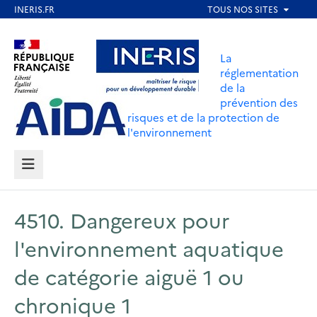
Aller
au
Aller au contenu
Aller au menu
contenu
La
principal
réglementation
de la
Aller au pied de page
prévention des
risques et de la protection de
l'environnement
MENU
4510. Dangereux pour
l'environnement aquatique
de catégorie aiguë 1 ou
chronique 1