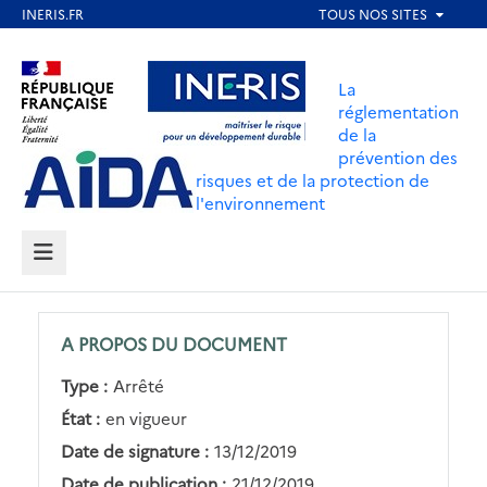
Aller
au
Aller au contenu
Aller au menu
contenu
La
principal
réglementation
de la
Aller au pied de page
prévention des
risques et de la protection de
l'environnement
MENU
A PROPOS DU DOCUMENT
Type :
Arrêté
État :
en vigueur
Date de signature :
13/12/2019
Date de publication :
21/12/2019