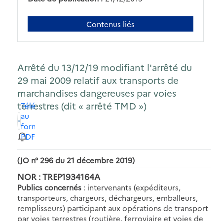
Contenus liés
Arrêté du 13/12/19 modifiant l'arrêté du
29 mai 2009 relatif aux transports de
marchandises dangereuses par voies
terrestres (dit « arrêté TMD »)
Télécharger
au
format
PDF
(JO n° 296 du 21 décembre 2019)
NOR : TREP1934164A
Publics concernés
: intervenants (expéditeurs,
transporteurs, chargeurs, déchargeurs, emballeurs,
remplisseurs) participant aux opérations de transport
par voies terrestres (routière, ferroviaire et voies de