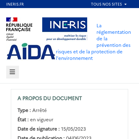
Aller
au
Aller au contenu
Aller au menu
contenu
La
principal
réglementation
de la
Aller au pied de page
prévention des
risques et de la protection de
l'environnement
MENU
A PROPOS DU DOCUMENT
Type :
Arrêté
État :
en vigueur
Date de signature :
15/05/2023
Date de publication :
04/06/2023