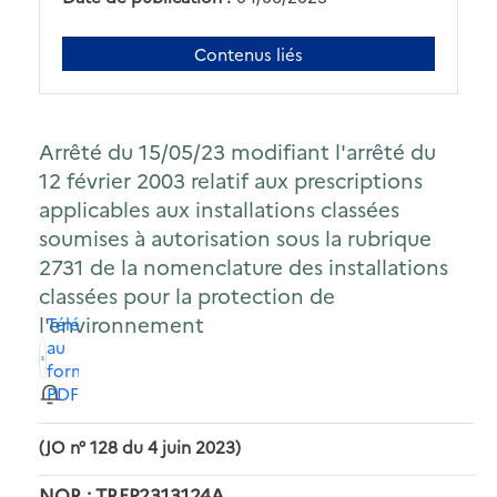
Contenus liés
Arrêté du 15/05/23 modifiant l'arrêté du
12 février 2003 relatif aux prescriptions
applicables aux installations classées
soumises à autorisation sous la rubrique
2731 de la nomenclature des installations
classées pour la protection de
l'environnement
Télécharger
au
format
PDF
(JO n° 128 du 4 juin 2023)
NOR : TREP2313124A