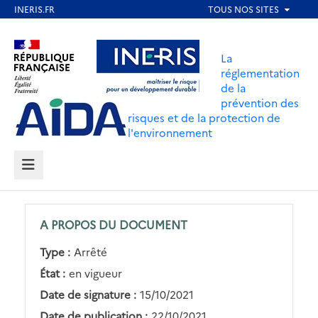
Aller
au
Aller au contenu
Aller au menu
contenu
La
principal
réglementation
de la
Aller au pied de page
prévention des
risques et de la protection de
l'environnement
MENU
A PROPOS DU DOCUMENT
Type :
Arrêté
État :
en vigueur
Date de signature :
15/10/2021
Date de publication :
22/10/2021