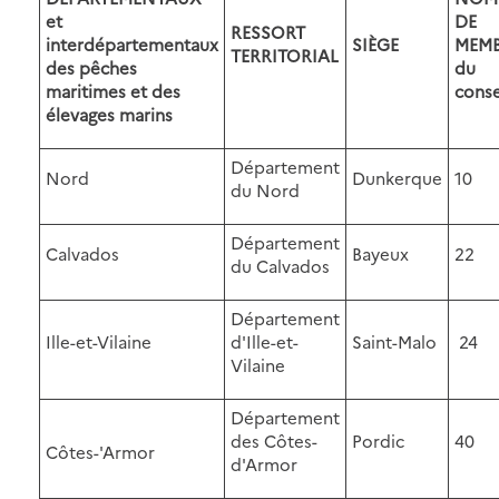
et
DE
RESSORT
interdépartementaux
SIÈGE
MEMB
TERRITORIAL
des pêches
du
maritimes et des
conse
élevages marins
Département
Nord
Dunkerque
10
du Nord
Département
Calvados
Bayeux
22
du Calvados
Département
Ille-et-Vilaine
d'Ille-et-
Saint-Malo
24
Vilaine
Département
des Côtes-
Pordic
40
Côtes-'Armor
d'Armor