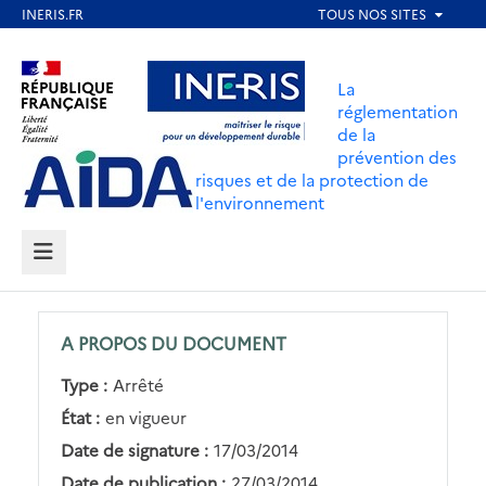
Aller
au
Aller au contenu
Aller au menu
contenu
La
principal
réglementation
de la
Aller au pied de page
prévention des
risques et de la protection de
l'environnement
MENU
A PROPOS DU DOCUMENT
Type :
Arrêté
État :
en vigueur
Date de signature :
17/03/2014
Date de publication :
27/03/2014