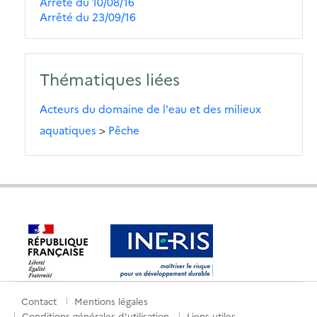
Arrêté du 10/08/16
Arrêté du 23/09/16
Thématiques liées
Acteurs du domaine de l'eau et des milieux
aquatiques
>
Pêche
Contact
Mentions légales
Menu
Conditions générales d'utilisation
Liens utiles