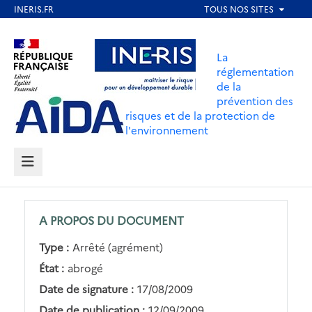
Aller
au
Aller au contenu
Aller au menu
contenu
La
principal
réglementation
de la
Aller au pied de page
prévention des
risques et de la protection de
l'environnement
MENU
A PROPOS DU DOCUMENT
Type :
Arrêté (agrément)
État :
abrogé
Date de signature :
17/08/2009
Date de publication :
12/09/2009