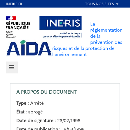
Aller
au
Aller au contenu
Aller au menu
contenu
La
principal
réglementation
de la
Aller au pied de page
prévention des
risques et de la protection de
l'environnement
MENU
A PROPOS DU DOCUMENT
Type :
Arrêté
État :
abrogé
Date de signature :
23/02/1998
Date de publication :
19/03/1998