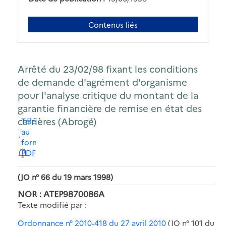
Contenus liés
Arrêté du 23/02/98 fixant les conditions
de demande d'agrément d'organisme
pour l'analyse critique du montant de la
garantie financière de remise en état des
carrières (Abrogé)
Télécharger
au
format
PDF
(JO n° 66 du 19 mars 1998)
NOR : ATEP9870086A
Texte modifié par :
Ordonnance n° 2010-418 du 27 avril 2010
(JO n° 101 du