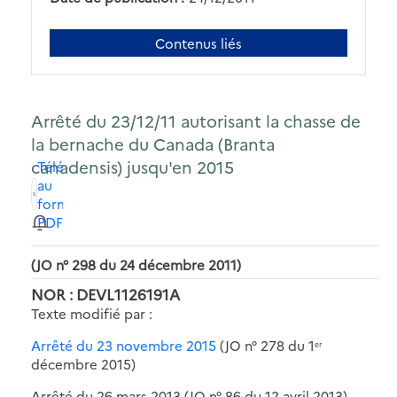
Contenus liés
Arrêté du 23/12/11 autorisant la chasse de
la bernache du Canada (Branta
canadensis) jusqu'en 2015
Télécharger
au
format
PDF
(JO n° 298 du 24 décembre 2011)
NOR : DEVL1126191A
Texte modifié par :
Arrêté du 23 novembre 2015
(JO n° 278 du 1
er
décembre 2015)
Arrêté du 26 mars 2013 (JO n° 86 du 12 avril 2013)