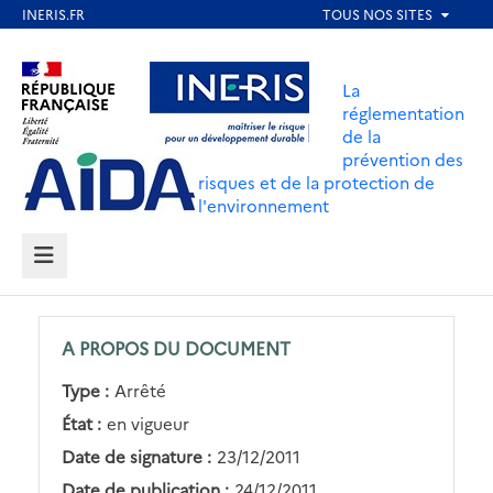
Aller
au
Aller au contenu
Aller au menu
contenu
La
principal
réglementation
de la
Aller au pied de page
prévention des
risques et de la protection de
l'environnement
MENU
A PROPOS DU DOCUMENT
Type :
Arrêté
État :
en vigueur
Date de signature :
23/12/2011
Date de publication :
24/12/2011