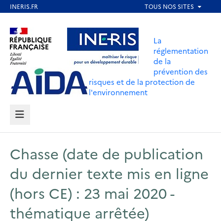
Aller
au
Aller au contenu
Aller au menu
contenu
La
principal
réglementation
de la
Aller au pied de page
prévention des
risques et de la protection de
l'environnement
MENU
Chasse (date de publication
du dernier texte mis en ligne
(hors CE) : 23 mai 2020 -
thématique arrêtée)