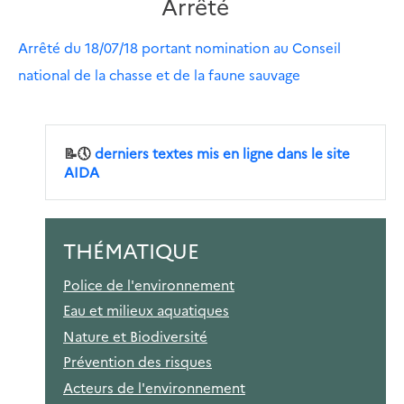
Arrêté
Arrêté du 18/07/18 portant nomination au Conseil
national de la chasse et de la faune sauvage
📝🕔
derniers textes mis en ligne dans le site
AIDA
THÉMATIQUE
Police de l'environnement
Eau et milieux aquatiques
Nature et Biodiversité
Prévention des risques
Acteurs de l'environnement