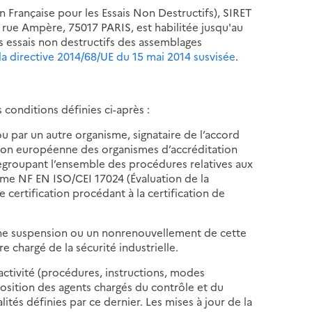
Française pour les Essais Non Destructifs), SIRET
64 rue Ampère, 75017 PARIS, est habilitée jusqu'au
s essais non destructifs des assemblages
 la directive 2014/68/UE du 15 mai 2014 susvisée
.
 conditions définies ci-après :
ou par un autre organisme, signataire de l’accord
ation européenne des organismes d’accréditation
 regroupant l’ensemble des procédures relatives aux
norme NF EN ISO/CEI 17024 (Évaluation de la
certification procédant à la certification de
, une suspension ou un nonrenouvellement de cette
e chargé de la sécurité industrielle.
activité (procédures, instructions, modes
sposition des agents chargés du contrôle et du
lités définies par ce dernier. Les mises à jour de la