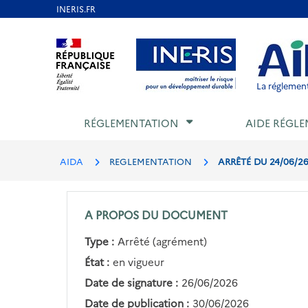
Aller
au
Aller au contenu
Aller au menu
Aller au p
contenu
principal
La réglement
RÉGLEMENTATION
AIDE RÉGLE
AIDA
REGLEMENTATION
ARRÊTÉ DU 24/06/2
A PROPOS DU DOCUMENT
Type :
Arrêté (agrément)
État :
en vigueur
Date de signature :
26/06/2026
Date de publication :
30/06/2026