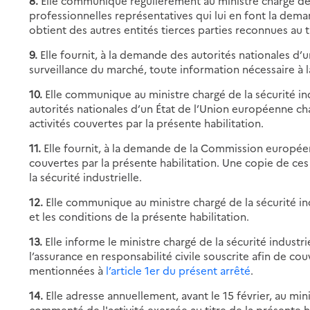
8.
Elle communique régulièrement au ministre chargé de la
professionnelles représentatives qui lui en font la dem
obtient des autres entités tierces parties reconnues au ti
9.
Elle fournit, à la demande des autorités nationales d’
surveillance du marché, toute information nécessaire à la
10.
Elle communique au ministre chargé de la sécurité i
autorités nationales d’un État de l’Union européenne ch
activités couvertes par la présente habilitation.
11.
Elle fournit, à la demande de la Commission européenn
couvertes par la présente habilitation. Une copie de ces
la sécurité industrielle.
12.
Elle communique au ministre chargé de la sécurité ind
et les conditions de la présente habilitation.
13.
Elle informe le ministre chargé de la sécurité indust
l’assurance en responsabilité civile souscrite afin de co
mentionnées à
l’article 1er du présent arrêté
.
14.
Elle adresse annuellement, avant le 15 février, au mini
commenté de l'activité exercée au titre de la présente h