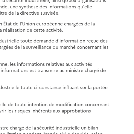
 sécurité industrielle, ainsi qu’aux organisations
ande, une synthèse des informations qu'elle
tre de la directive susvisée.
un État de l’Union européenne chargées de la
 réalisation de cette activité.
ndustrielle toute demande d'information reçue des
argées de la surveillance du marché concernant les
e, les informations relatives aux activités
 informations est transmise au ministre chargé de
ustrielle toute circonstance influant sur la portée
rielle de toute intention de modification concernant
uvrir les risques inhérents aux approbations
stre chargé de la sécurité industrielle un bilan
abilitation pendant l'année civile écoulée, selon