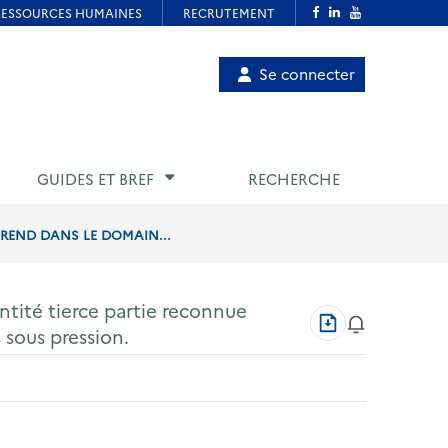
Menu
Se connecter
de
compte
utilisateur
GUIDES ET BREF
RECHERCHE
FREND DANS LE DOMAIN...
entité tierce partie reconnue
Télécharger
sous pression.
au
format
PDF