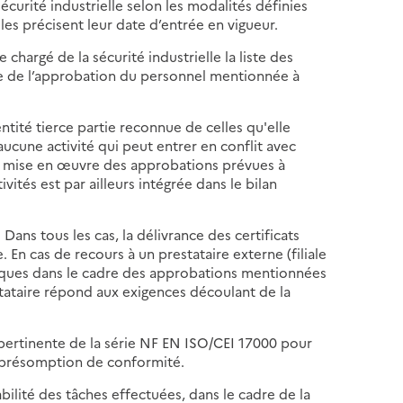
urité industrielle selon les modalités définies
lles précisent leur date d’entrée en vigueur.
e chargé de la sécurité industrielle la liste des
re de l’approbation du personnel mentionnée à
entité tierce partie reconnue de celles qu'elle
 aucune activité qui peut entrer en conflit avec
la mise en œuvre des approbations prévues à
vités est par ailleurs intégrée dans le bilan
 Dans tous les cas, la délivrance des certificats
 En cas de recours à un prestataire externe (filiale
ifiques dans le cadre des approbations mentionnées
estataire répond aux exigences découlant de la
 pertinente de la série NF EN ISO/CEI 17000 pour
ut présomption de conformité.
ilité des tâches effectuées, dans le cadre de la