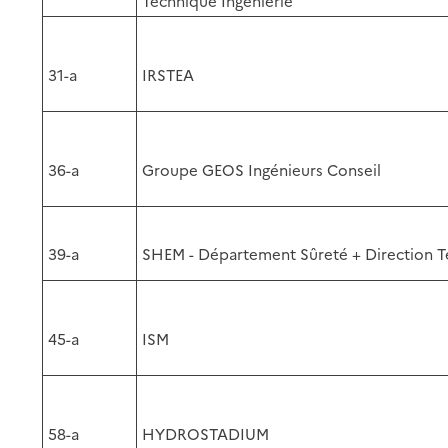
Technique Ingénierie
31-a
IRSTEA
36-a
Groupe GEOS Ingénieurs Conseil
39-a
SHEM - Département Sûreté + Direction 
45-a
ISM
58-a
HYDROSTADIUM