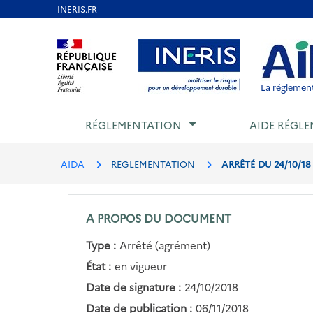
Aller
au
Aller au contenu
Aller au menu
Aller au p
contenu
principal
La réglement
RÉGLEMENTATION
AIDE RÉGLE
AIDA
REGLEMENTATION
ARRÊTÉ DU 24/10/
A PROPOS DU DOCUMENT
Type :
Arrêté (agrément)
État :
en vigueur
Date de signature :
24/10/2018
Date de publication :
06/11/2018