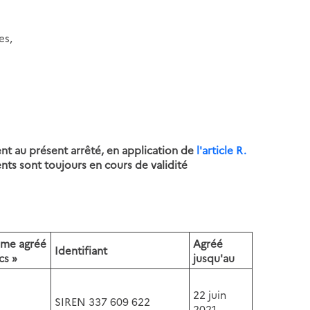
es,
nt au présent arrêté, en application de
l'article R.
ents sont toujours en cours de validité
isme agréé
Agréé
Identifiant
cs »
jusqu'au
22 juin
SIREN 337 609 622
2021