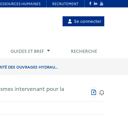
Menu
Se connecter
de
compte
utilisateur
GUIDES ET BREF
RECHERCHE
ITÉ DES OUVRAGES HYDRAU...
ismes intervenant pour la
Télécharger
au
format
PDF