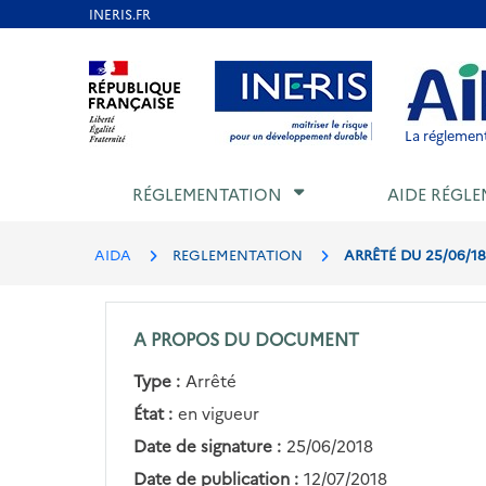
Aller
au
Aller au contenu
Aller au menu
Aller au p
contenu
principal
La réglement
RÉGLEMENTATION
AIDE RÉGLE
AIDA
REGLEMENTATION
ARRÊTÉ DU 25/06/1
A PROPOS DU DOCUMENT
Type :
Arrêté
État :
en vigueur
Date de signature :
25/06/2018
Date de publication :
12/07/2018