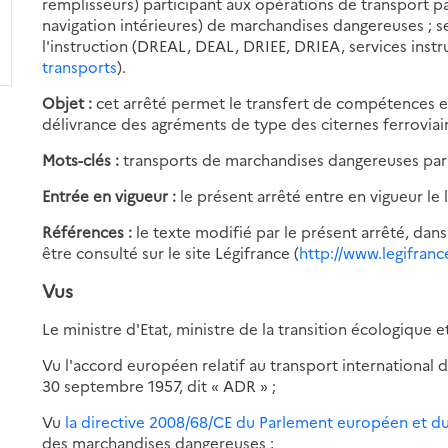
remplisseurs) participant aux opérations de transport par
navigation intérieures) de marchandises dangereuses ; se
l'instruction (DREAL, DEAL, DRIEE, DRIEA, services instruc
transports
).
Objet :
cet arrêté permet le transfert de compétences en
délivrance des agréments de type des citernes ferrovia
Mots-clés :
transports de marchandises dangereuses par 
Entrée en vigueur :
le présent arrêté entre en vigueur le
Références :
le texte modifié par le présent arrêté, dans
être consulté sur le site Légifrance (
http://www.legifrance
Vus
Le ministre d'Etat, ministre de la transition écologique et
Vu l'accord européen relatif au transport international
30 septembre 1957, dit « ADR » ;
Vu
la directive 2008/68/CE du Parlement européen et d
des marchandises dangereuses ;