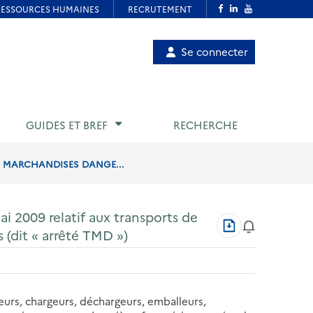
Menu
Se connecter
de
compte
utilisateur
GUIDES ET BREF
RECHERCHE
DE MARCHANDISES DANGE...
ai 2009 relatif aux transports de
Télécharger
 (dit « arrêté TMD »)
au
format
PDF
eurs, chargeurs, déchargeurs, emballeurs,