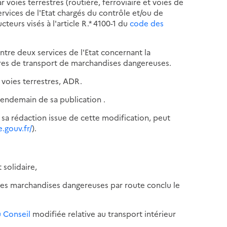
 voies terrestres (routière, ferroviaire et voies de
rvices de l'Etat chargés du contrôle et/ou de
teurs visés à l'article R.* 4100-1 du
code des
tre deux services de l'Etat concernant la
ires de transport de marchandises dangereuses.
voies terrestres, ADR.
 lendemain de sa publication .
 sa rédaction issue de cette modification, peut
.gouv.fr/
).
 solidaire,
 des marchandises dangereuses par route conclu le
u Conseil
modifiée relative au transport intérieur