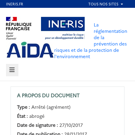
Aller
au
Aller au contenu
Aller au menu
contenu
La
principal
réglementation
de la
Aller au pied de page
prévention des
risques et de la protection de
l'environnement
MENU
A PROPOS DU DOCUMENT
Type :
Arrêté (agrément)
État :
abrogé
Date de signature :
27/10/2017
Date de publication :
28/11/2017