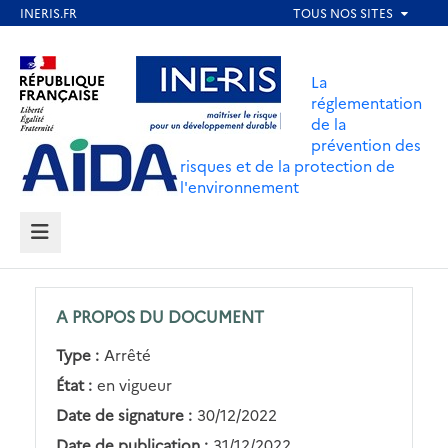
Aller
au
Aller au contenu
Aller au menu
contenu
La
principal
réglementation
de la
Aller au pied de page
prévention des
risques et de la protection de
l'environnement
MENU
A PROPOS DU DOCUMENT
Type :
Arrêté
État :
en vigueur
Date de signature :
30/12/2022
Date de publication :
31/12/2022