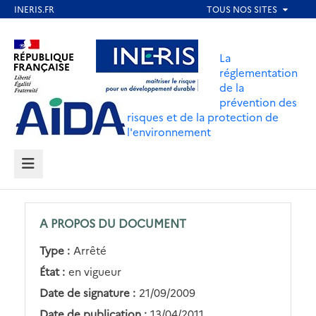
Aller
au
Aller au contenu
Aller au menu
contenu
La
principal
réglementation
de la
Aller au pied de page
prévention des
risques et de la protection de
l'environnement
MENU
A PROPOS DU DOCUMENT
Type :
Arrêté
État :
en vigueur
Date de signature :
21/09/2009
Date de publication :
13/04/2011