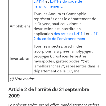
L.411-1
et
L.411-2 du code de
l'environnement
.
Tous les Anoura et Gymnophia
représentés dans le département de
la Guyane, sauf ceux dont la
Amphibiens
destruction est interdite en
application
des articles L.411-1
et
L.411-
2 du code de l'environnement
.
Tous les insectes, arachnides
(scorpions, araignées, amblypyges,
oropyges), crustacés terrestres,
Invertébrés
myriapodes, gastéropodes
(*)
et
lamellibranches
(*)
représentés dans le
département de la Guyane.
(*) Non marins
Article 2 de l'arrêté du 21 septembre
2009
Le présent arrêté prend effet immédiatement et fera