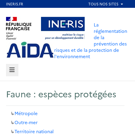
Aller
au
Aller au contenu
Aller au menu
contenu
La
principal
réglementation
de la
Aller au pied de page
prévention des
risques et de la protection de
l'environnement
MENU
Faune : espèces protégées
↳
Métropole
↳
Outre-mer
↳
Territoire national