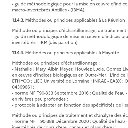
- guide méthodologique pour la mise en œuvre d'indices
macro-invertébrés Antilles - (IBMA).
1.1.4.3.
Méthodes ou principes applicables à La Réunion
Méthode ou principes d'échantillonnage, de traitement e
- guide méthodologique de mise en œuvre d'indices bio
invertébrés - IRM (dès parution).
1.1.4.4.
Méthodes ou principes applicables à Mayotte
Méthodes ou principes d'échantillonnage :
- Nathalie J Mary, Albin Meyer, Houviez Lucie, Gomez Liv
en œuvre d'indices biologiques en Outre-Mer : L'indic
ETHYCO ; LIEC Université de Lorraine ; INRAE - EABX ; OFB
04369661 ;
- norme NF T90-333 Septembre 2016 : Qualité de l'eau 
en rivières peu profondes ;
- protocole à adapter en fonction des spécificités de l
Méthode ou principes de traitement et d'analyse des éch
- norme NF T 90-388 Décembre 2020 : Qualité de l'eau -
invertébrés de cours d'eau, canaux et plans d'eau ;