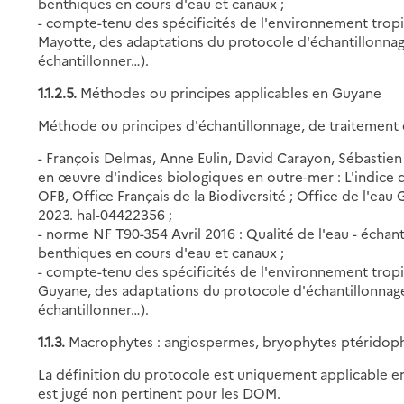
benthiques en cours d'eau et canaux ;
- compte-tenu des spécificités de l'environnement trop
Mayotte, des adaptations du protocole d'échantillonnag
échantillonner…).
1.1.2.5.
Méthodes ou principes applicables en Guyane
Méthode ou principes d'échantillonnage, de traitement e
- François Delmas, Anne Eulin, David Carayon, Sébastien B
en œuvre d'indices biologiques en outre-mer : L'indice
OFB, Office Français de la Biodiversité ; Office de l'ea
2023. hal-04422356 ;
- norme NF T90-354 Avril 2016 : Qualité de l'eau - échan
benthiques en cours d'eau et canaux ;
- compte-tenu des spécificités de l'environnement trop
Guyane, des adaptations du protocole d'échantillonnage
échantillonner…).
1.1.3.
Macrophytes : angiospermes, bryophytes ptéridoph
La définition du protocole est uniquement applicable e
est jugé non pertinent pour les DOM.