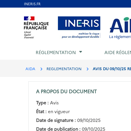
Aller
au
Aller au contenu
Aller au menu
Aller au p
contenu
principal
La réglement
RÉGLEMENTATION
AIDE RÉGLE
AIDA
REGLEMENTATION
AVIS DU 09/10/25 
A PROPOS DU DOCUMENT
Type :
Avis
État :
en vigueur
Date de signature :
09/10/2025
Date de publication :
09/10/2025