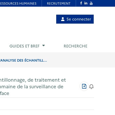
Menu
Se connecter
de
compte
utilisateur
GUIDES ET BREF
RECHERCHE
ANALYSE DES ÉCHANTILL...
ntillonnage, de traitement et
Télécharger
domaine de la surveillance de
au
rface
format
PDF