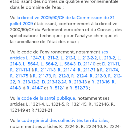
établissant des normes de qualité environnementale
dans le domaine de l'eau ;
Vu
la directive 2009/90/CE de la Commission du 31
juillet 2009
établissant, conformément à la directive
2000/60/CE du Parlement européen et du Conseil, des
spécifications techniques pour l'analyse chimique et
la surveillance de l'état des eaux ;
Vu le code de l'environnement, notamment
ses
articles L. 124-7
,
L. 211-2
,
L. 212-1
,
L. 212-2-2
,
L. 213-2
,
L.
214-3
,
L. 564-1
,
L. 564-2
,
L. 564-3
,
D. 211-10
et
D. 211-11
,
R. 211-11-1
à
R. 211-11-3
,
R. 211-14
,
R. 211-71
à
R. 211-74
,
R. 211-75
à
R. 211-79
,
R. 212-3
,
R. 212-4
,
R. 212-9
,
R. 212-
22
,
R. 213-12-2
,
D. 213-12-2-1
,
R. 213-13
à
R. 213-16
,
R.
414-3
à
R. 414-7
et
R. 512-1
à
R. 512-73
;
Vu
le code de la santé publique
, notamment ses
articles L. 1321-4, L. 1321-5, R. 1321-15, R. 1321-16, R.
1321-19 et R.*1321-21 ;
Vu
le code général des collectivités territoriales
,
notamment ses articles R. 2224-8, R. 2224-10, R. 2224-