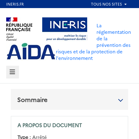
Aller
au
Aller au contenu
Aller au menu
contenu
La
principal
réglementation
de la
Aller au pied de page
prévention des
risques et de la protection de
l'environnement
MENU
Sommaire
A PROPOS DU DOCUMENT
Type :
Arrêté