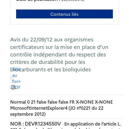
Contenus liés
Avis du 22/09/12 aux organismes
certificateurs sur la mise en place d’un
contrôle indépendant du respect des
critères de durabilité pour les
biocarburants et les bioliquides
Télécharger
au
format
PDF
Normal 0 21 false false false FR X-NONE X-NONE
MicrosoftInternetExplorer4
(JO n°0221 du 22
septembre 2012)
NOR : DEVR1234550V
En application de l’article L.