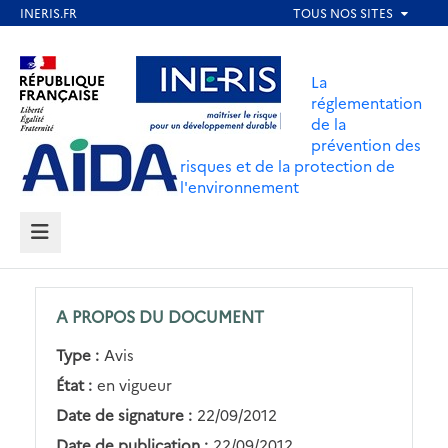
Aller
au
Aller au contenu
Aller au menu
contenu
La
principal
réglementation
de la
Aller au pied de page
prévention des
risques et de la protection de
l'environnement
MENU
A PROPOS DU DOCUMENT
Type :
Avis
État :
en vigueur
Date de signature :
22/09/2012
Date de publication :
22/09/2012