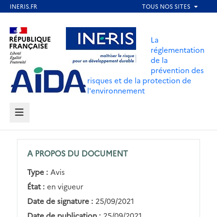
Aller
au
Aller au contenu
Aller au menu
contenu
La
principal
réglementation
de la
Aller au pied de page
prévention des
risques et de la protection de
l'environnement
MENU
A PROPOS DU DOCUMENT
Type :
Avis
État :
en vigueur
Date de signature :
25/09/2021
Date de publication :
25/09/2021