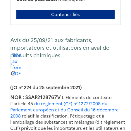
Contenus liés
Avis du 25/09/21 aux fabricants,
importateurs et utilisateurs en aval de
produits chimiques
Télécharger
au
format
PDF
(JO n° 224 du 25 septembre 2021)
NOR : SSAP2128767V
I. Eléments de contexte
L'article 45
du règlement (CE) n° 1272/2008 du
Parlement européen et du Conseil du 16 décembre
2008
relatif la classification, l'étiquetage et à
l'emballage des substances et mélanges (dit règlement
CLP) prévoit que les importateurs et les utilisateurs en