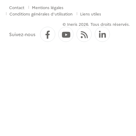
Contact
Mentions légales
Menu
Conditions générales d'utilisation
Liens utiles
de
© Ineris 2026. Tous droits réservés.
pied
Facebook
YouTube
Flux RSS
LinkedI
Suivez-nous
de
page