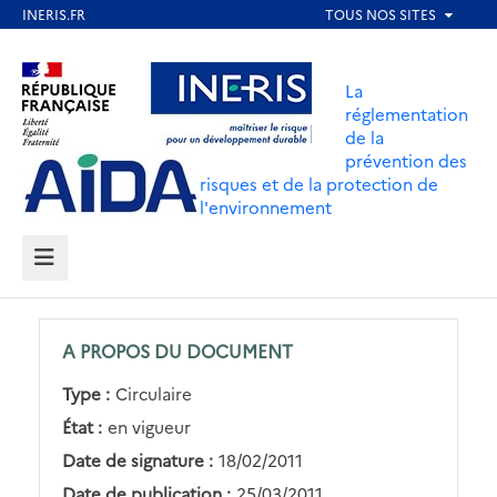
Aller
au
Aller au contenu
Aller au menu
contenu
La
principal
réglementation
de la
Aller au pied de page
prévention des
risques et de la protection de
l'environnement
MENU
A PROPOS DU DOCUMENT
Type :
Circulaire
État :
en vigueur
Date de signature :
18/02/2011
Date de publication :
25/03/2011