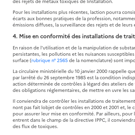
des rejets de métaux toxiques de linstallation.
Pour les installations plus récentes, laction pourra cons
écarts aux bonnes pratiques de la profession, notamment
émissions diffuses, la surveillance des rejets et de leurs 
4. Mise en conformité des installations de tra
En raison de l'utilisation et de la manipulation de subst
persistantes, les pollutions et les nuisances susceptible
surface (
rubrique n° 2565
de la nomenclature) sont impo
La circulaire ministérielle du 10 janvier 2000 rappelle qu
par larrêté du 26 septembre 1985 est la condition indi
action déterminée de contrôles à légard des ateliers de
des obligations réglementaires, de mettre en uvre les sa
Il conviendra de contrôler les installations de traitemen
nont pas fait lobjet de contrôles en 2000 et 2001 et, l
pour assurer leur mise en conformité. Par ailleurs, pour 
entrent dans le champ de la directive IPPC, il conviendra
des flux de toxiques.