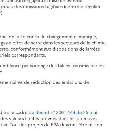
inspection engagera la mise en uvre de
réduire les émissions fugitives (contrôle régulier
).
onal de lutte contre le changement climatique,
 gaz à effet de serre dans les secteurs de la chimie,
e verre, conformément aux dispositions de larrêté
toriels correspondants.
isemblance par sondage des bilans transmis par les
é.
glementaires de réduction des émissions de
 dans le cadre
du décret n° 2001-449 du 25 mai
des valeurs limites prévues dans les directives
air. Tous les projets de PPA devront être mis en