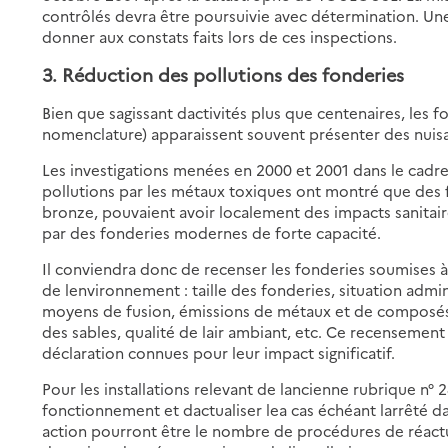
contrôlés devra être poursuivie avec détermination. Une
donner aux constats faits lors de ces inspections.
3. Réduction des pollutions des fonderies
Bien que sagissant dactivités plus que centenaires, les f
nomenclature) apparaissent souvent présenter des nuis
Les investigations menées en 2000 et 2001 dans le cadre d
pollutions par les métaux toxiques ont montré que des
bronze, pouvaient avoir localement des impacts sanitair
par des fonderies modernes de forte capacité.
Il conviendra donc de recenser les fonderies soumises à a
de lenvironnement : taille des fonderies, situation admin
moyens de fusion, émissions de métaux et de composés o
des sables, qualité de lair ambiant, etc. Ce recenseme
déclaration connues pour leur impact significatif.
Pour les installations relevant de lancienne rubrique n° 2
fonctionnement et dactualiser lea cas échéant larrêté d
action pourront être le nombre de procédures de réactua