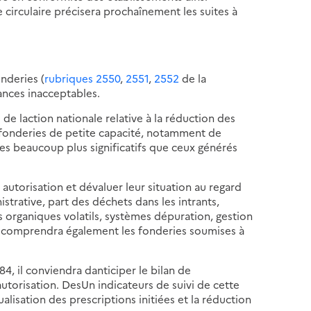
 circulaire précisera prochaînement les suites à
onderies (
rubriques 2550
,
2551
,
2552
de la
ances inacceptables.
e laction nationale relative à la réduction des
 fonderies de petite capacité, notamment de
es beaucoup plus significatifs que ceux générés
utorisation et dévaluer leur situation au regard
istrative, part des déchets dans les intrants,
rganiques volatils, systèmes dépuration, gestion
nt comprendra également les fonderies soumises à
84, il conviendra danticiper le bilan de
autorisation. DesUn indicateurs de suivi de cette
lisation des prescriptions initiées et la réduction