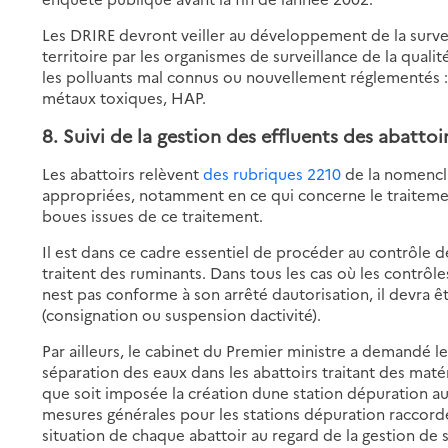
Les DRIRE devront veiller au développement de la surveill
territoire par les organismes de surveillance de la qualit
les polluants mal connus ou nouvellement réglementés : 
métaux toxiques, HAP.
8. Suivi de la gestion
des effluents des abattoi
Les abattoirs relèvent
des rubriques 2210
de la nomencla
appropriées, notamment en ce qui concerne le traitement
boues issues de ce traitement.
Il est dans ce cadre essentiel de procéder au contrôle de
traitent des ruminants. Dans tous les cas où les contrôles
nest pas conforme à son arrêté dautorisation, il devra ê
(consignation ou suspension dactivité).
Par ailleurs, le cabinet du Premier ministre a demandé le
séparation des eaux dans les abattoirs traitant des matérie
que soit imposée la création dune station dépuration a
mesures générales pour les stations dépuration raccord
situation de chaque abattoir au regard de la gestion de s