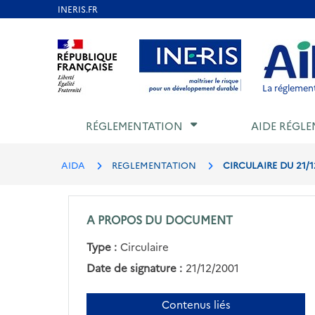
Aller
au
Aller au contenu
Aller au menu
Aller au p
contenu
principal
La réglement
RÉGLEMENTATION
AIDE RÉGLE
AIDA
REGLEMENTATION
CIRCULAIRE DU 21/
A PROPOS DU DOCUMENT
Type :
Circulaire
Date de signature :
21/12/2001
Contenus liés