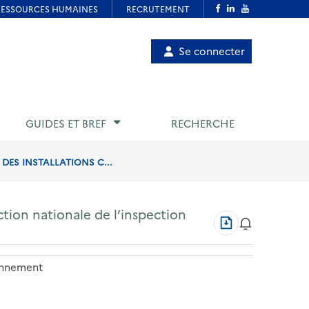
Menu
Se connecter
de
compte
utilisateur
GUIDES ET BREF
RECHERCHE
DES INSTALLATIONS C...
ction nationale de l’inspection
Télécharger
au
format
PDF
ronnement