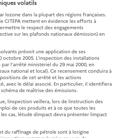
ques volatils
r lozone dans la plupart des régions françaises.
r le CITEPA mettent en évidence les efforts à
 permettre le respect des engagements
ctive sur les plafonds nationaux démission) en
 solvants prévoit une application de ses
30 octobre 2005. L'inspection des installations
 par l'arrêté ministériel du 29 mai 2000, en
eaux national et local). Ce recensement conduira à
ispositions de cet arrêté et les actions
vec le délai associé. En particulier, il identifiera
un schéma de maîtrise des émissions.
 linspection veillera, lors de linstruction des
emploi de ces produits et à ce que toutes les
les cas, létude dimpact devra présenter limpact
et du raffinage de pétrole sont à lorigine