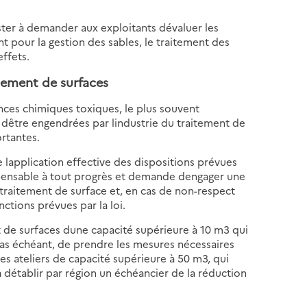
ister à demander aux exploitants dévaluer les
 pour la gestion des sables, le traitement des
effets.
itement
de surfaces
ances chimiques toxiques, le plus souvent
s dêtre engendrées par lindustrie du traitement de
rtantes.
e lapplication effective des dispositions prévues
spensable à tout progrès et demande dengager une
 traitement de surface et, en cas de non-respect
nctions prévues par la loi.
t de surfaces dune capacité supérieure à 10 m3 qui
e cas échéant, de prendre les mesures nécessaires
les ateliers de capacité supérieure à 50 m3, qui
 détablir par région un échéancier de la réduction