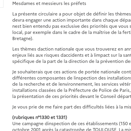
Mesdames et messieurs les préfets
La présente circulaire a pour objet de définir les thèmes 
devra engager une action importante dans chaque dépa
nest bien entendu pas exclusive des priorités que vous 
local, par exemple dans le cadre de la maîtrise de la fer
Bretagne).
Les thèmes daction nationale que vous trouverez en a
enjeux liés aux risques daccidents et à limpact sur la san
spécifique de la part de la direction de la prévention de
Je souhaiterais que ces actions de portée nationale cont
différentes composantes de linspection des installations 
de la recherche et de lenvironnement, les services vétér
installations classées de la Préfecture de Police de Paris,
la présentation de ces priorités devant le Conseil dépar
Je vous prie de me faire part des difficultés liées à la mi
(rubriques n°1330 et 1331)
Une campagne dinspection de ces établissements (150 env
octobre 2001 après la catastrophe de TOULOUSE. La mis