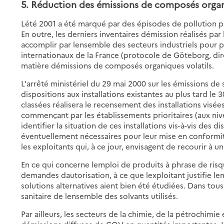
5. Réduction des émissions
de composés organi
Lété 2001 a été marqué par des épisodes de pollution pa
En outre, les derniers inventaires démission réalisés pa
accomplir par lensemble des secteurs industriels pour
internationaux de la France (protocole de Göteborg, dire
matière démissions de composés organiques volatils.
L'arrêté ministériel du 29 mai 2000 sur les émissions de
dispositions aux installations existantes au plus tard le 
classées réalisera le recensement des installations visées
commençant par les établissements prioritaires (aux niv
identifier la situation de ces installations vis-à-vis des d
éventuellement nécessaires pour leur mise en conformité, a
les exploitants qui, à ce jour, envisagent de recourir à 
En ce qui concerne lemploi de produits à phrase de risque,
demandes dautorisation, à ce que lexploitant justifie l
solutions alternatives aient bien été étudiées. Dans tous 
sanitaire de lensemble des solvants utilisés.
Par ailleurs, les secteurs de la chimie, de la pétrochimie 