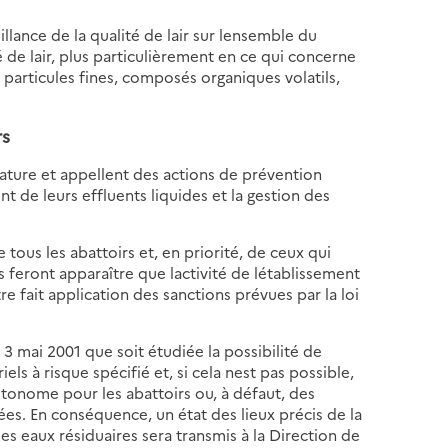
ance de la qualité de lair sur lensemble du
é de lair, plus particulièrement en ce qui concerne
particules fines, composés organiques volatils,
rs
ture et appellent des actions de prévention
 de leurs effluents liquides et la gestion des
 tous les abattoirs et, en priorité, de ceux qui
 feront apparaître que lactivité de létablissement
tre fait application des sanctions prévues par la loi
 3 mai 2001 que soit étudiée la possibilité de
ls à risque spécifié et, si cela nest pas possible,
utonome pour les abattoirs ou, à défaut, des
ées. En conséquence, un état des lieux précis de la
es eaux résiduaires sera transmis à la Direction de