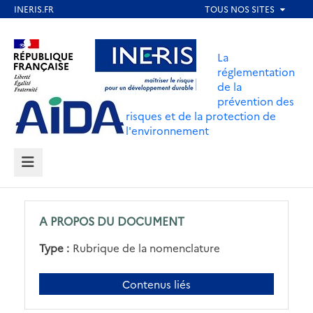
Aller
au
Aller au contenu
Aller au menu
contenu
La
principal
réglementation
de la
Aller au pied de page
prévention des
risques et de la protection de
l'environnement
MENU
A PROPOS DU DOCUMENT
Type :
Rubrique de la nomenclature
Contenus liés