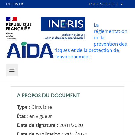
Aller
au
Aller au contenu
Aller au menu
contenu
La
principal
réglementation
de la
Aller au pied de page
prévention des
risques et de la protection de
l'environnement
MENU
A PROPOS DU DOCUMENT
Type :
Circulaire
État :
en vigueur
Date de signature :
20/11/2020
Date de publication :
24/11/2020