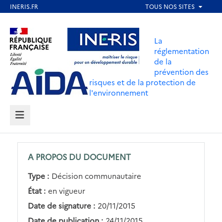
Aller
au
Aller au contenu
Aller au menu
contenu
La
principal
réglementation
de la
Aller au pied de page
prévention des
risques et de la protection de
l'environnement
MENU
A PROPOS DU DOCUMENT
Type :
Décision communautaire
État :
en vigueur
Date de signature :
20/11/2015
Date de publication :
24/11/2015