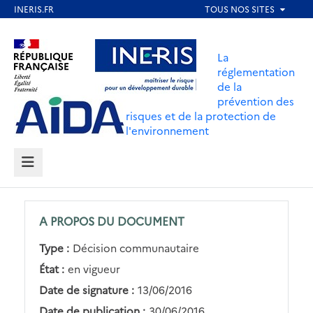
Aller
au
Aller au contenu
Aller au menu
contenu
La
principal
réglementation
de la
Aller au pied de page
prévention des
risques et de la protection de
l'environnement
MENU
A PROPOS DU DOCUMENT
Type :
Décision communautaire
État :
en vigueur
Date de signature :
13/06/2016
Date de publication :
30/06/2016