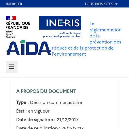
Aller
au
Aller au contenu
Aller au menu
contenu
La
principal
réglementation
de la
Aller au pied de page
prévention des
risques et de la protection de
l'environnement
MENU
A PROPOS DU DOCUMENT
Type :
Décision communautaire
État :
en vigueur
Date de signature :
21/12/2017
Date de publication :
28/12/2017