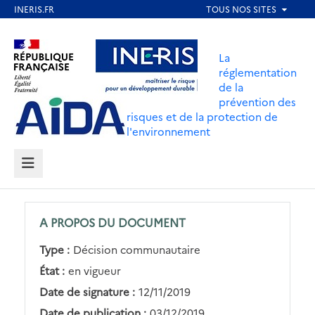
Aller
au
Aller au contenu
Aller au menu
contenu
La
principal
réglementation
de la
Aller au pied de page
prévention des
risques et de la protection de
l'environnement
MENU
A PROPOS DU DOCUMENT
Type :
Décision communautaire
État :
en vigueur
Date de signature :
12/11/2019
Date de publication :
03/12/2019