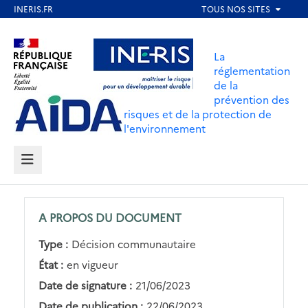
Aller
au
Aller au contenu
Aller au menu
contenu
La
principal
réglementation
de la
Aller au pied de page
prévention des
risques et de la protection de
l'environnement
MENU
A PROPOS DU DOCUMENT
Type :
Décision communautaire
État :
en vigueur
Date de signature :
21/06/2023
Date de publication :
22/06/2023