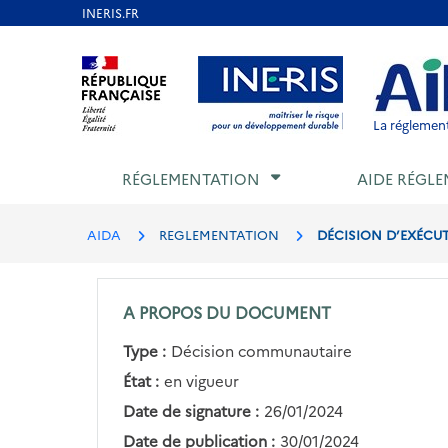
Aller
au
Aller au contenu
Aller au menu
Aller au p
contenu
principal
La réglement
RÉGLEMENTATION
AIDE RÉGLE
AIDA
REGLEMENTATION
DÉCISION D’EXÉCUT
A PROPOS DU DOCUMENT
Type :
Décision communautaire
État :
en vigueur
Date de signature :
26/01/2024
Date de publication :
30/01/2024