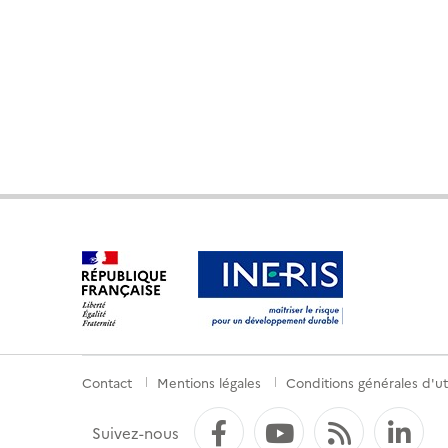
Contact
Mentions légales
Conditions générales d'uti
Menu
de
Facebook
YouTube
Flux RS
Li
Suivez-nous