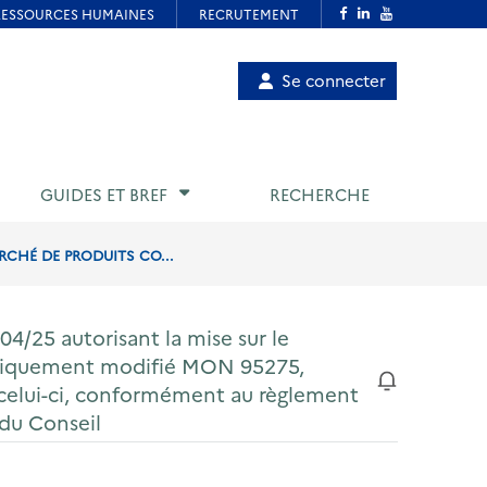
Menu
Se connecter
de
compte
utilisateur
GUIDES ET BREF
RECHERCHE
RCHÉ DE PRODUITS CO...
4/25 autorisant la mise sur le
étiquement modifié MON 95275,
e celui-ci, conformément au règlement
du Conseil