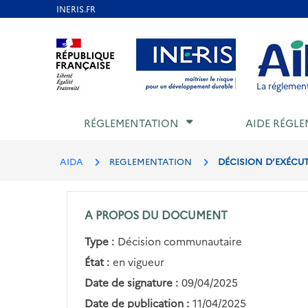
Aller
au
Aller au contenu
Aller au menu
Aller au p
contenu
principal
La réglement
RÉGLEMENTATION
AIDE RÉGLE
AIDA
REGLEMENTATION
DÉCISION D’EXÉCUT
A PROPOS DU DOCUMENT
Type :
Décision communautaire
État :
en vigueur
Date de signature :
09/04/2025
Date de publication :
11/04/2025