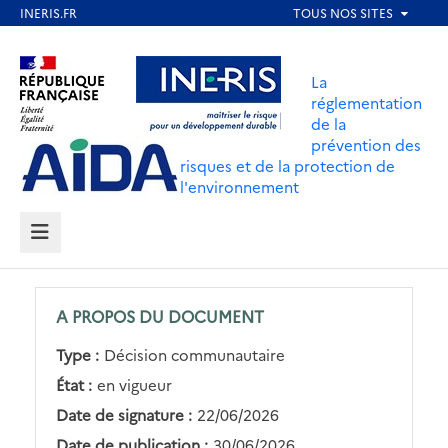
Aller
au
Aller au contenu
Aller au menu
contenu
La
principal
réglementation
de la
Aller au pied de page
prévention des
risques et de la protection de
l'environnement
MENU
A PROPOS DU DOCUMENT
Type :
Décision communautaire
État :
en vigueur
Date de signature :
22/06/2026
Date de publication :
30/06/2026