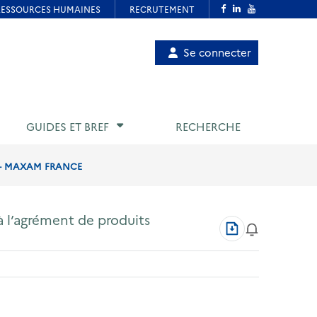
Menu
Se connecter
de
compte
utilisateur
GUIDES ET BREF
RECHERCHE
S - MAXAM FRANCE
à l’agrément de produits
Télécharger
au
format
PDF