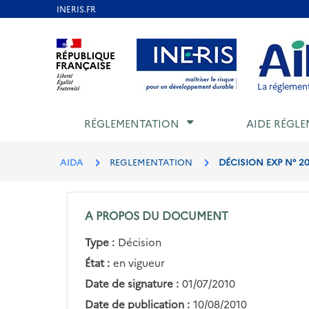
Aller
au
Aller au contenu
Aller au menu
Aller au p
contenu
principal
La réglement
RÉGLEMENTATION
AIDE RÉGLE
AIDA
REGLEMENTATION
DÉCISION EXP N° 2
A PROPOS DU DOCUMENT
Type :
Décision
État :
en vigueur
Date de signature :
01/07/2010
Date de publication :
10/08/2010