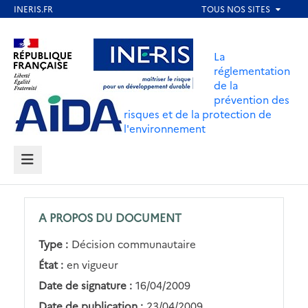
Aller
au
Aller au contenu
Aller au menu
contenu
La
principal
réglementation
de la
Aller au pied de page
prévention des
risques et de la protection de
l'environnement
MENU
A PROPOS DU DOCUMENT
Type :
Décision communautaire
État :
en vigueur
Date de signature :
16/04/2009
Date de publication :
23/04/2009